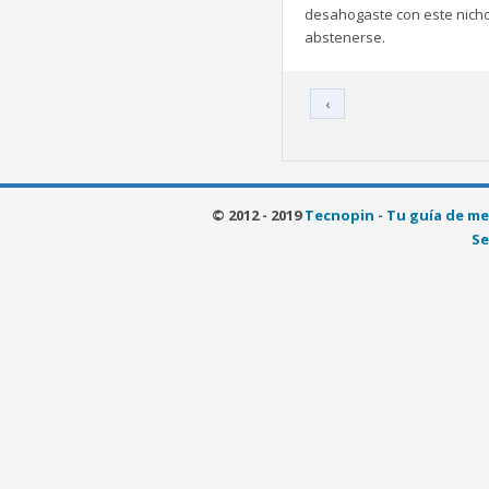
desahogaste con este nicho 
abstenerse.
‹
© 2012 - 2019
Tecnopin - Tu guía de me
Se