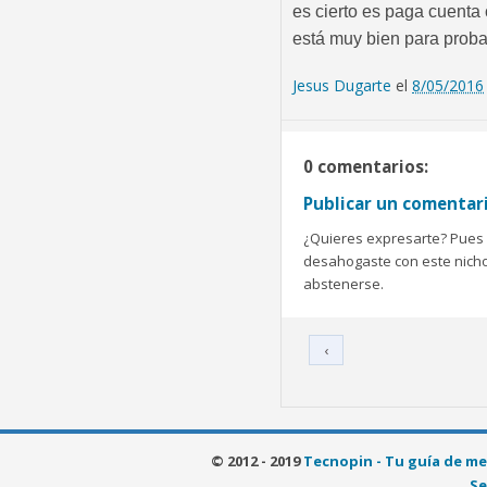
es cierto es paga cuenta
está muy bien para proba
Jesus Dugarte
el
8/05/2016
0 comentarios:
Publicar un comentar
¿Quieres expresarte? Pues b
desahogaste con este nicho 
abstenerse.
‹
© 2012 - 2019
Tecnopin - Tu guía de me
Se