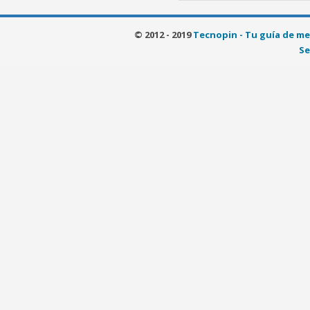
© 2012 - 2019
Tecnopin - Tu guía de me
Se