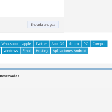
Entrada antigua
Whatsapp
apple
Twitter
App iOS
dinero
PC
Compra
windows
Email
Hosting
Aplicaciones Android
 Reservados