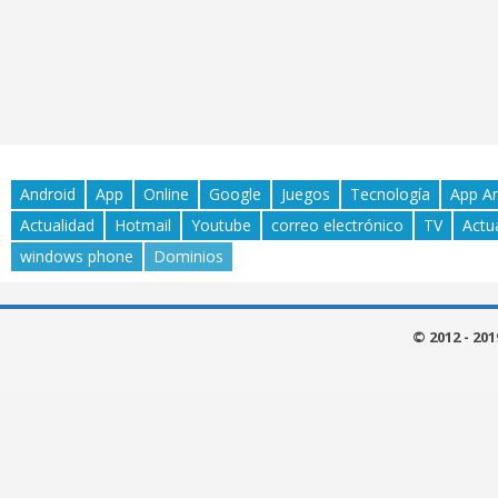
Android
App
Online
Google
Juegos
Tecnología
App A
Actualidad
Hotmail
Youtube
correo electrónico
TV
Actu
windows phone
Dominios
© 2012 - 20