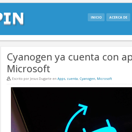
INICIO
ACERCA DE
Cyanogen ya cuenta con a
Microsoft
Escrito por Jesus Dugarte en
Apps
,
cuenta
,
Cyanogen
,
Microsoft