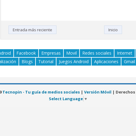
Entrada más reciente
Inicio
ndroid
Facebook
Empresas
Movil
Redes sociales
Internet
alización
Blogs
Tutorial
Juegos Android
Aplicaciones
Gmail
19
Tecnopin - Tu guía de medios sociales
|
Versión Móvil
| Derechos
Select Language
▼