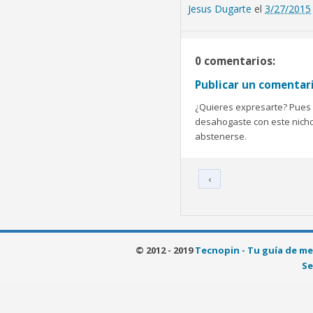
Jesus Dugarte
el
3/27/2015
0 comentarios:
Publicar un comentar
¿Quieres expresarte? Pues b
desahogaste con este nicho 
abstenerse.
‹
© 2012 - 2019
Tecnopin - Tu guía de me
Se