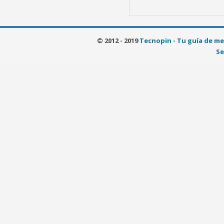
© 2012 - 2019
Tecnopin - Tu guía de me
Se