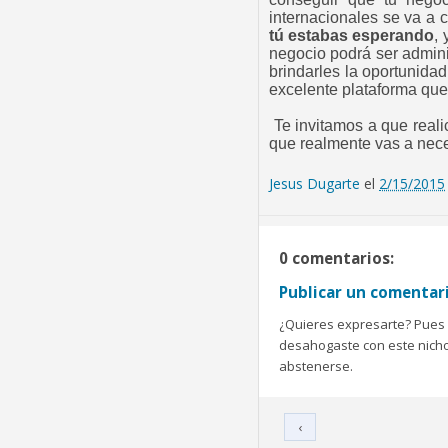
internacionales se va a 
tú estabas esperando
,
negocio podrá ser admini
brindarles la oportunida
excelente plataforma que
Te invitamos a que reali
que realmente vas a nece
Jesus Dugarte
el
2/15/2015
0 comentarios:
Publicar un comentar
¿Quieres expresarte? Pues b
desahogaste con este nicho 
abstenerse.
‹