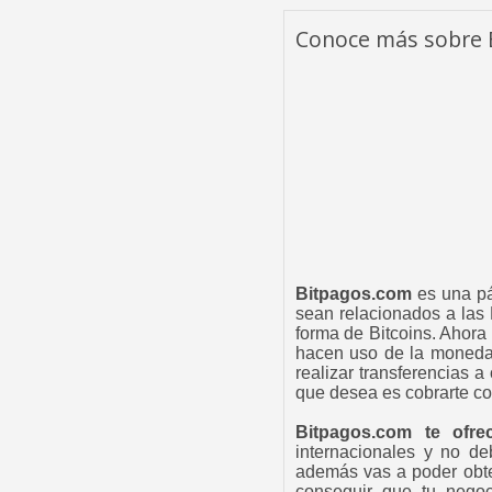
Conoce más sobre 
Bitpagos.com
es una pá
sean relacionados a las 
forma de Bitcoins. Ahora 
hacen uso de la moneda 
realizar transferencias 
que desea es cobrarte com
Bitpagos.com te ofrec
internacionales y no de
además vas a poder obte
conseguir que tu negoc