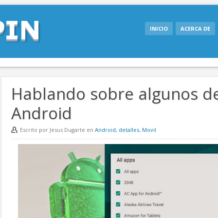
INICIO
ACERCA DE
Hablando sobre algunos de
Android
Escrito por Jesus Dugarte en
Android
,
detalles
,
Movil