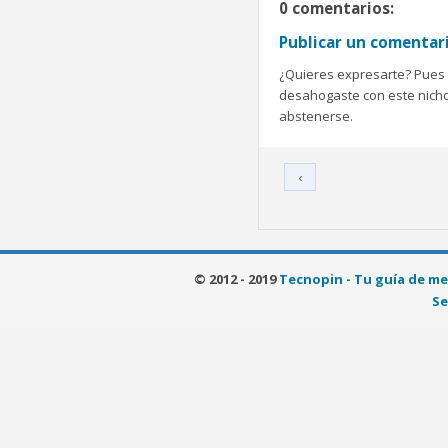
0 comentarios:
Publicar un comentar
¿Quieres expresarte? Pues b
desahogaste con este nicho 
abstenerse.
‹
© 2012 - 2019
Tecnopin - Tu guía de me
Se