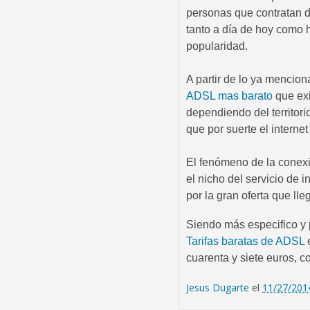
personas que contratan d
tanto a día de hoy como
popularidad.
A partir de lo ya mencion
ADSL mas barato
que exi
dependiendo del territor
que por suerte el interne
El fenómeno de la conex
el nicho del servicio de 
por la gran oferta que l
Siendo más especifico y 
Tarifas baratas de ADSL
e
cuarenta y siete euros, 
Jesus Dugarte
el
11/27/201