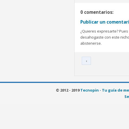
0 comentarios:
Publicar un comentar
¿Quieres expresarte? Pues b
desahogaste con este nicho 
abstenerse.
‹
© 2012 - 2019
Tecnopin - Tu guía de me
Se