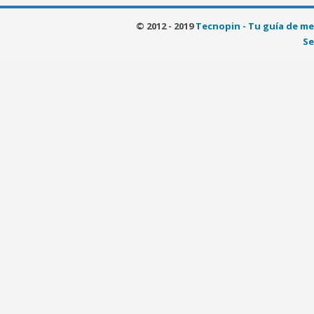
© 2012 - 2019
Tecnopin - Tu guía de me
Se