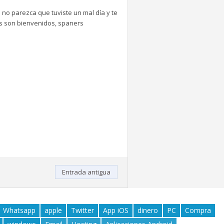
 no parezca que tuviste un mal día y te
tes son bienvenidos, spaners
Entrada antigua
Whatsapp
apple
Twitter
App iOS
dinero
PC
Compra