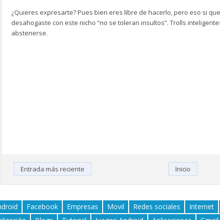
¿Quieres expresarte? Pues bien eres libre de hacerlo, pero eso si que
desahogaste con este nicho “no se toleran insultos”. Trolls inteligen
abstenerse.
Entrada más reciente
Inicio
ndroid
Facebook
Empresas
Movil
Redes sociales
Internet