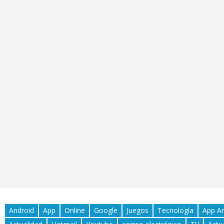
Android
App
Online
Google
Juegos
Tecnología
App A