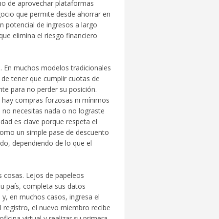
ino de aprovechar plataformas
gocio que permite desde ahorrar en
 potencial de ingresos a largo
e elimina el riesgo financiero
n. En muchos modelos tradicionales
a de tener que cumplir cuotas de
nte para no perder su posición.
 hay compras forzosas ni mínimos
s no necesitas nada o no lograste
idad es clave porque respeta el
 como un simple pase de descuento
do, dependiendo de lo que el
las cosas. Lejos de papeleos
 su país, completa sus datos
 y, en muchos casos, ingresa el
l registro, el nuevo miembro recibe
ficina virtual y realizar su primera