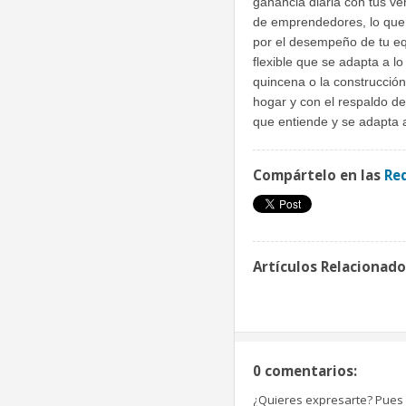
ganancia diaria con tus ve
de emprendedores, lo que 
por el desempeño de tu eq
flexible que se adapta a l
quincena o la construcción
hogar y con el respaldo d
que entiende y se adapta a
Compártelo en las
Red
Artículos Relacionado
0 comentarios:
¿Quieres expresarte? Pues b