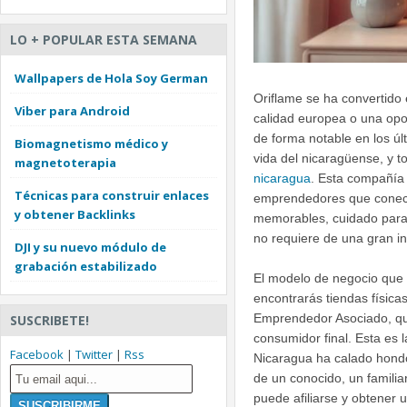
LO + POPULAR ESTA SEMANA
Wallpapers de Hola Soy German
Oriflame se ha convertido
Viber para Android
calidad europea o una opor
de forma notable en los ú
Biomagnetismo médico y
vida del nicaragüense, y t
magnetoterapia
nicaragua
. Esta compañía 
Técnicas para construir enlaces
emprendedores que conect
y obtener Backlinks
memorables, cuidado para 
no requiere de una gran in
DJI y su nuevo módulo de
grabación estabilizado
El modelo de negocio que p
encontrarás tiendas físicas
Emprendedor Asociado, que
SUSCRIBETE!
consumidor final. Esta es 
Facebook
|
Twitter
|
Rss
Nicaragua ha calado hondo
de un conocido, un famili
puede afiliarse y obtener 