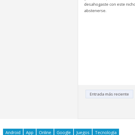
desahogaste con este nicho 
abstenerse.
Entrada más reciente
Android
App
Online
Google
Juegos
Tecnología