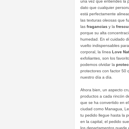
una vez que entiendes la p
dato que cualquier person
está perfectamente alinea
las texturas oleosas que f
las
fragancias
y la
frescu
porque su alta concentraci
humedad. En el cuidado di
vuelto indispensables para
corporal, la línea
Love Na
exfoliantes, son los favor
podemos olvidar la
protec
protectores con factor 50
nuestro día a día.
Ahora bien, un aspecto cru
productos a cada rincón d
que se ha convertido en el
ciudad como Managua, Leó
tu pedido llegue hasta la 
en la capital, el pedido s
los departamentos puede d