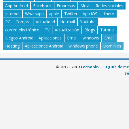
App Android
Facebook
Empresas
Movil
Redes sociales
Internet
Whatsapp
apple
Twitter
App iOS
dinero
PC
Compra
Actualidad
Hotmail
Youtube
correo electrónico
TV
Actualización
Blogs
Tutorial
Juegos Android
Aplicaciones
Gmail
windows
Email
Hosting
Aplicaciones Android
windows phone
Dominios
© 2012 - 2019
Tecnopin - Tu guía de me
Se