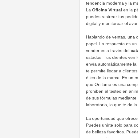
tendencia moderna y la má
La
Oficina Virtual
en la pá
puedes rastrear tus pedido
digital y monitorear el av
Hablando de ventas, una de
papel. La respuesta es un
vender es a través del
cat
estados. Tus clientes ven lo
envía automáticamente la l
te permite llegar a cliente
ética de la marca. En un
que Oriflame es una compa
prohíben el testeo en ani
de sus fórmulas mediante
laboratorio, lo que te da l
La oportunidad que ofrece 
Puedes unirte solo para
c
de belleza favoritos. Pue