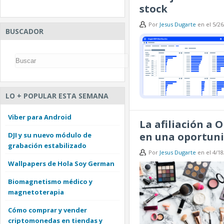
stock
Por
Jesus Dugarte
en
el
5/26
BUSCADOR
LO + POPULAR ESTA SEMANA
Viber para Android
La afiliación a 
en una oportuni
DJI y su nuevo módulo de
grabación estabilizado
Por
Jesus Dugarte
en
el
4/18
Wallpapers de Hola Soy German
Biomagnetismo médico y
magnetoterapia
Cómo comprar y vender
criptomonedas en tiendas y