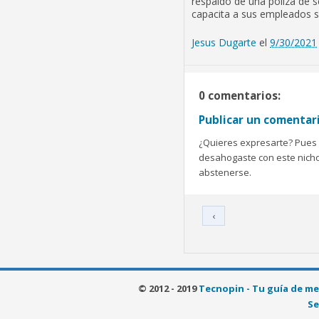
respaldo de una póliza de s
capacita a sus empleados s
Jesus Dugarte
el
9/30/2021
0 comentarios:
Publicar un comentar
¿Quieres expresarte? Pues b
desahogaste con este nicho 
abstenerse.
‹
© 2012 - 2019
Tecnopin - Tu guía de me
Se