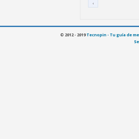
‹
© 2012 - 2019
Tecnopin - Tu guía de me
Se