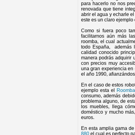
para hacerlo no nos pre
renovada que tiene inte
abrir el agua y echarle el
este es un claro ejemplo d
Como si fuera poco tam
facilitarnos aún más la
roomba, el cual actualm
todo España,
además l
calidad conocido princi
manera podrás adquirir 
con precios muy accesib
una gran experiencia en 
el año 1990, afianzándo
En el caso de estos rob
ejemplo esta el
Roomba
consumo, además debido
problema alguno, de est
los muebles, llega cóm
doméstico y mucho más, 
euros.
En esta amplia gama de
880
el cual es perfecto 