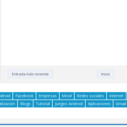
Entrada más reciente
Inicio
ndroid
Facebook
Empresas
Movil
Redes sociales
Internet
alización
Blogs
Tutorial
Juegos Android
Aplicaciones
Gmail