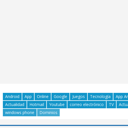
Android
App
Online
Google
Juegos
Tecnología
App A
Actualidad
Hotmail
Youtube
correo electrónico
TV
Actu
windows phone
Dominios