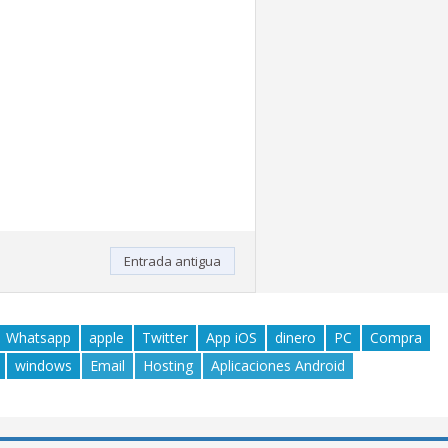
Entrada antigua
Whatsapp
apple
Twitter
App iOS
dinero
PC
Compra
windows
Email
Hosting
Aplicaciones Android