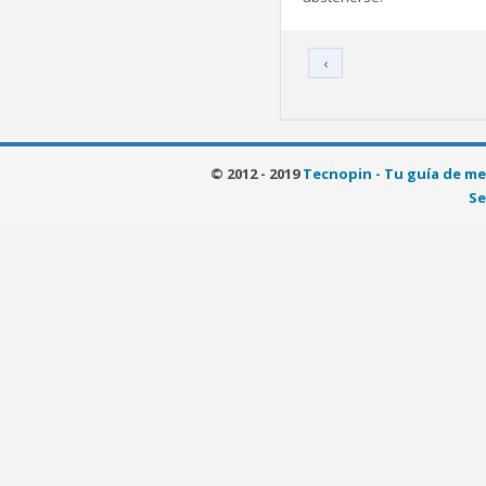
‹
© 2012 - 2019
Tecnopin - Tu guía de me
Se