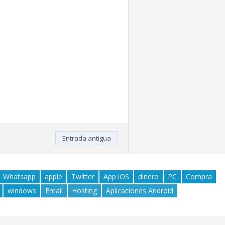
Entrada antigua
Whatsapp
apple
Twitter
App iOS
dinero
PC
Compra
windows
Email
Hosting
Aplicaciones Android