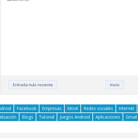
Entrada más reciente
Inicio
ndroid
Facebook
Empresas
Movil
Redes sociales
Internet
alización
Blogs
Tutorial
Juegos Android
Aplicaciones
Gmail