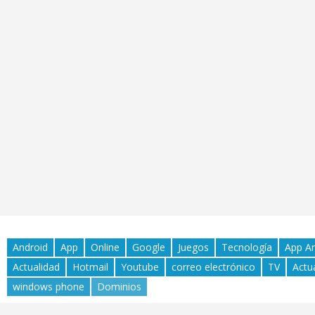
Android
App
Online
Google
Juegos
Tecnología
App A
Actualidad
Hotmail
Youtube
correo electrónico
TV
Actu
windows phone
Dominios