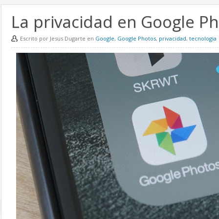
La privacidad en Google P
Escrito por Jesus Dugarte en
Google
,
Google Photos
,
privacidad
,
tecnologia