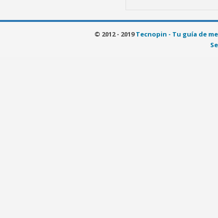
© 2012 - 2019
Tecnopin - Tu guía de me
Se