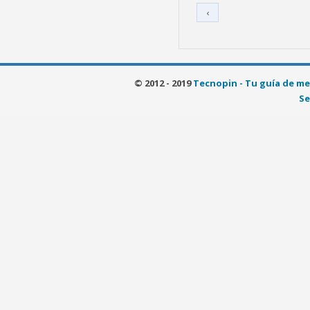
‹
© 2012 - 2019
Tecnopin - Tu guía de me
Se