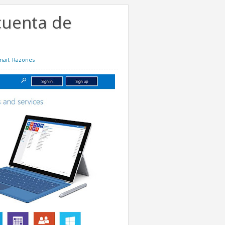
cuenta de
ail
,
Razones