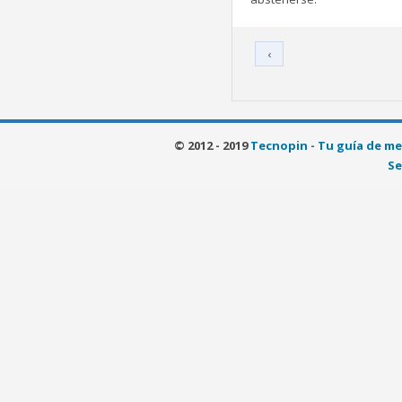
‹
© 2012 - 2019
Tecnopin - Tu guía de me
Se