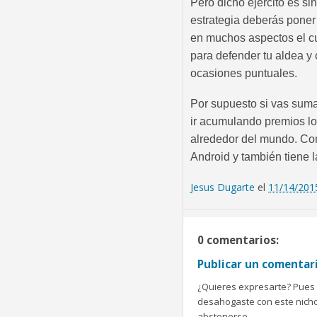
Pero dicho ejercito es si
estrategia deberás pone
en muchos aspectos el cua
para defender tu aldea y 
ocasiones puntuales.
Por supuesto si vas suman
ir acumulando premios lo
alrededor del mundo. Com
Android y también tiene l
Jesus Dugarte
el
11/14/201
0 comentarios:
Publicar un comentar
¿Quieres expresarte? Pues b
desahogaste con este nicho 
abstenerse.