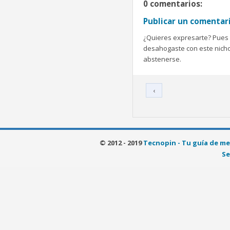
0 comentarios:
Publicar un comentar
¿Quieres expresarte? Pues b
desahogaste con este nicho 
abstenerse.
‹
© 2012 - 2019
Tecnopin - Tu guía de me
Se