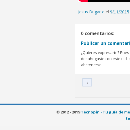
Jesus Dugarte
el
9/11/2015
0 comentarios:
Publicar un comentar
¿Quieres expresarte? Pues b
desahogaste con este nicho 
abstenerse.
‹
© 2012 - 2019
Tecnopin - Tu guía de me
Se