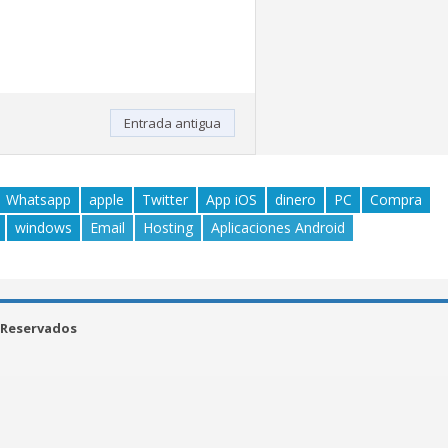
Entrada antigua
Whatsapp
apple
Twitter
App iOS
dinero
PC
Compra
windows
Email
Hosting
Aplicaciones Android
 Reservados