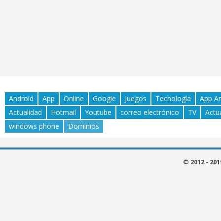
Android
App
Online
Google
Juegos
Tecnología
App A
Actualidad
Hotmail
Youtube
correo electrónico
TV
Actu
windows phone
Dominios
© 2012 - 20