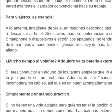
quedar desconectado en cualquier momento. De lo contrari
pared mientras el cargador convencional hace su trabajo.
·
Para viajeros, es esencial.
A lo anterior, imagínate de viaje, en regiones desconocidas
a descansar al hotel. Si estuviéramos en conferencias o s
Smartphone o dispositivos electrónicos apagados, no tendr
de tomar fotos a monumentos, iglesias, fiestas y demás, las
aliado.
·
¿Mucho tiempo al volante? Adquiere ya tu batería exter
Si eres conductor en alguno de los tantos empleos que lo
tu jefe puede ser un problema. Además de ser “manos li
incomodara los cables, así que es un buen acompañante par
·
Simplemente por manejo practico.
Si no tienes una vida agitada pero quieres tener la opción 
por manejo práctico debes comprarla. Las baterías exte