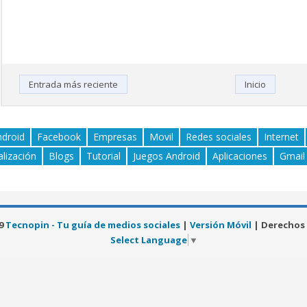
Entrada más reciente
Inicio
ndroid
Facebook
Empresas
Movil
Redes sociales
Internet
alización
Blogs
Tutorial
Juegos Android
Aplicaciones
Gmail
19
Tecnopin - Tu guía de medios sociales
|
Versión Móvil
| Derechos
Select Language
▼