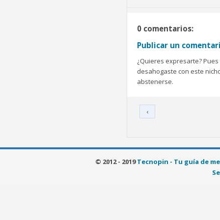
0 comentarios:
Publicar un comentar
¿Quieres expresarte? Pues b
desahogaste con este nicho 
abstenerse.
‹
© 2012 - 2019
Tecnopin - Tu guía de me
Se