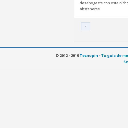
desahogaste con este nicho 
abstenerse.
‹
© 2012 - 2019
Tecnopin - Tu guía de me
Se