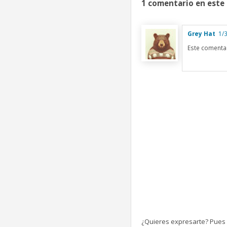
1 comentario en este 
Grey Hat
1/3
Este comentar
¿Quieres expresarte? Pues b