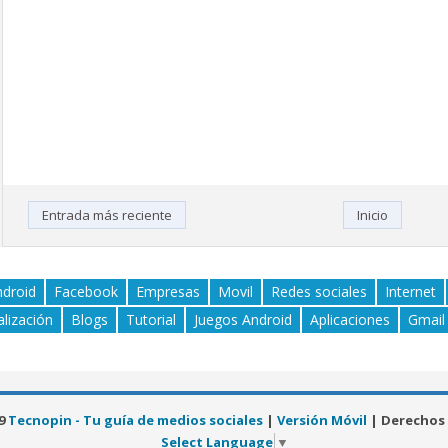
Entrada más reciente
Inicio
ndroid
Facebook
Empresas
Movil
Redes sociales
Internet
alización
Blogs
Tutorial
Juegos Android
Aplicaciones
Gmail
19
Tecnopin - Tu guía de medios sociales
|
Versión Móvil
| Derechos
Select Language
▼