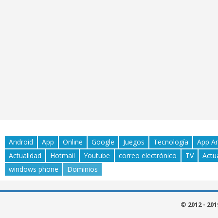
Android
App
Online
Google
Juegos
Tecnología
App A
Actualidad
Hotmail
Youtube
correo electrónico
TV
Actu
windows phone
Dominios
© 2012 - 20