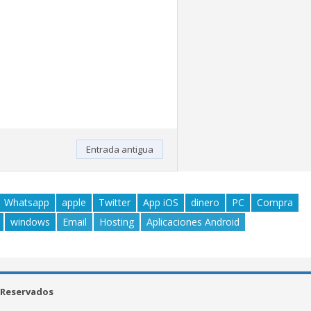
Entrada antigua
Whatsapp
apple
Twitter
App iOS
dinero
PC
Compra
windows
Email
Hosting
Aplicaciones Android
 Reservados