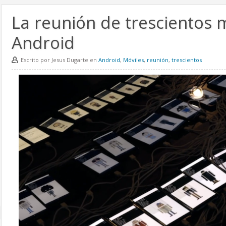
La reunión de trescientos 
Android
Escrito por Jesus Dugarte en
Android
,
Móviles
,
reunión
,
trescientos