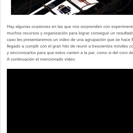
Hay algunas ocasiones en las que nos sorprenden con experimento
muchos recursos y organización para lograr conseguir un resultado
caso les presentaremos un vídeo de una agrupación que se hace l
llegado a cumplir con el gran hito de reunir a trescientos móviles c
y sincronizarlos para que estos canten a la par, como si del coro de
A continuación el mencionado vídeo: