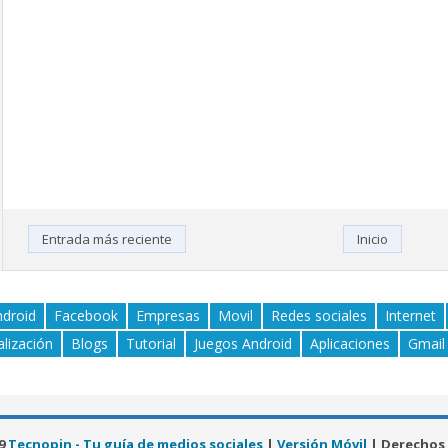
Entrada más reciente
Inicio
ndroid
Facebook
Empresas
Movil
Redes sociales
Internet
alización
Blogs
Tutorial
Juegos Android
Aplicaciones
Gmail
19
Tecnopin - Tu guía de medios sociales
|
Versión Móvil
| Derechos