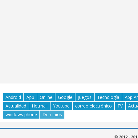
Android
App
Online
Google
Juegos
Tecnología
App A
Actualidad
Hotmail
Youtube
correo electrónico
TV
Actu
windows phone
Dominios
© 2012 - 20