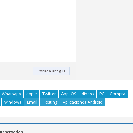
Entrada antigua
Whatsapp
apple
Twitter
App iOS
dinero
PC
Compra
windows
Email
Hosting
Aplicaciones Android
 Reservados