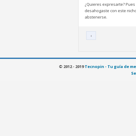
¿Quieres expresarte? Pues b
desahogaste con este nicho 
abstenerse.
‹
© 2012 - 2019
Tecnopin - Tu guía de me
Se