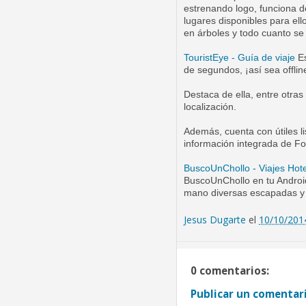
estrenando logo, funciona de
lugares disponibles para ell
en árboles y todo cuanto se
TouristEye - Guía de viaje
Es
de segundos, ¡así sea offlin
Destaca de ella, entre otras
localización.
Además, cuenta con útiles li
información integrada de F
BuscoUnChollo - Viajes Hot
BuscoUnChollo en tu Android
mano diversas escapadas y 
Jesus Dugarte
el
10/10/201
0 comentarios:
Publicar un comentar