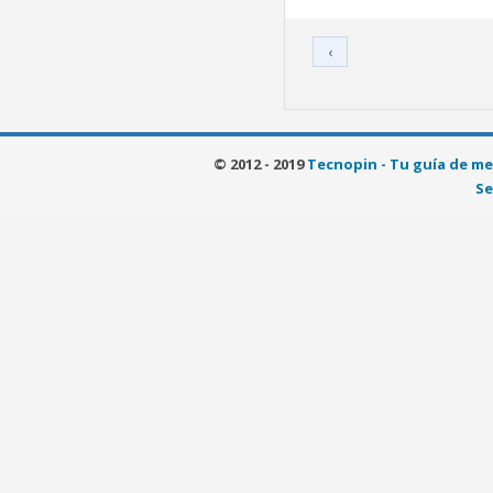
‹
© 2012 - 2019
Tecnopin - Tu guía de me
Se