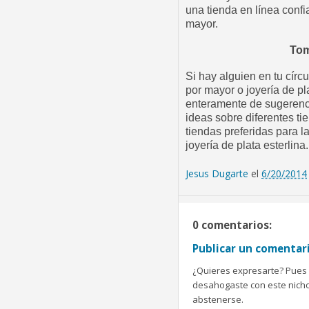
una tienda en línea conf
mayor.
Tom
Si hay alguien en tu cír
por mayor o joyería de pl
enteramente de sugerenci
ideas sobre diferentes t
tiendas preferidas para l
joyería de plata esterlina.
Jesus Dugarte
el
6/20/2014
0 comentarios:
Publicar un comentar
¿Quieres expresarte? Pues b
desahogaste con este nicho 
abstenerse.