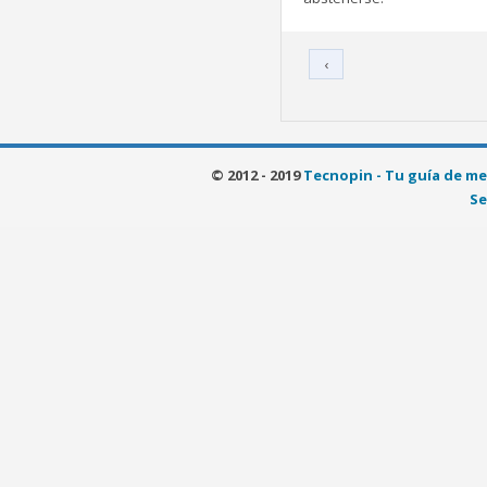
‹
© 2012 - 2019
Tecnopin - Tu guía de me
Se