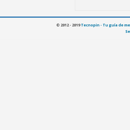
© 2012 - 2019
Tecnopin - Tu guía de me
Se