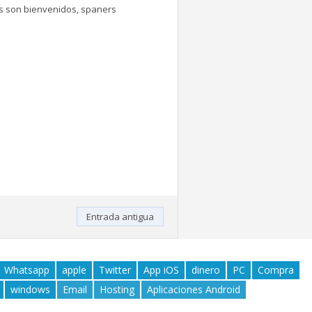
tes son bienvenidos, spaners
Entrada antigua
Whatsapp
apple
Twitter
App iOS
dinero
PC
Compra
windows
Email
Hosting
Aplicaciones Android