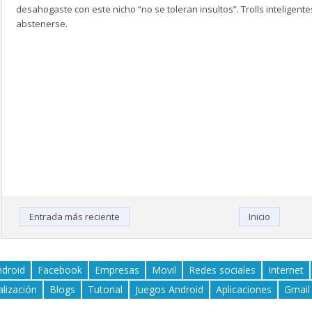
desahogaste con este nicho “no se toleran insultos”. Trolls inteligen
abstenerse.
Entrada más reciente
Inicio
ndroid
Facebook
Empresas
Movil
Redes sociales
Internet
alización
Blogs
Tutorial
Juegos Android
Aplicaciones
Gmail