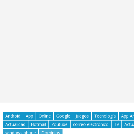
Android
App
Online
Google
Juegos
Tecnología
App A
Actualidad
Hotmail
Youtube
correo electrónico
TV
Actu
windows phone
Dominios