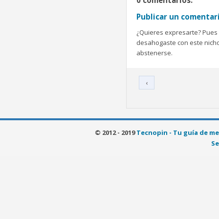
0 comentarios:
Publicar un comentar
¿Quieres expresarte? Pues b
desahogaste con este nicho 
abstenerse.
‹
© 2012 - 2019
Tecnopin - Tu guía de me
Se