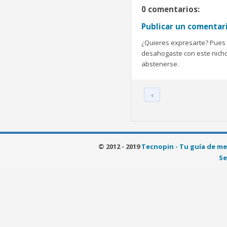
0 comentarios:
Publicar un comentar
¿Quieres expresarte? Pues b
desahogaste con este nicho 
abstenerse.
‹
© 2012 - 2019
Tecnopin - Tu guía de me
Se