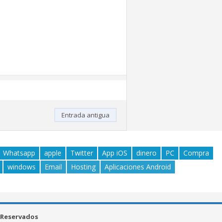
Entrada antigua
Whatsapp
apple
Twitter
App iOS
dinero
PC
Compra
windows
Email
Hosting
Aplicaciones Android
 Reservados