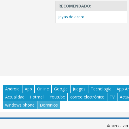
RECOMENDADO:
joyas de acero
Android
App
Online
Google
Juegos
Tecnología
App A
Actualidad
Hotmail
Youtube
correo electrónico
TV
Actu
windows phone
Dominios
© 2012 - 20