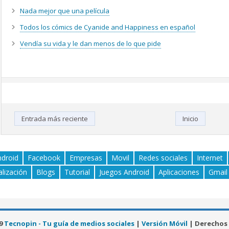
Nada mejor que una película
Todos los cómics de Cyanide and Happiness en español
Vendía su vida y le dan menos de lo que pide
Entrada más reciente
Inicio
ndroid
Facebook
Empresas
Movil
Redes sociales
Internet
alización
Blogs
Tutorial
Juegos Android
Aplicaciones
Gmail
19
Tecnopin - Tu guía de medios sociales
|
Versión Móvil
| Derechos