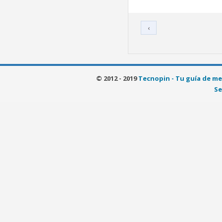
‹
© 2012 - 2019
Tecnopin - Tu guía de me
Se