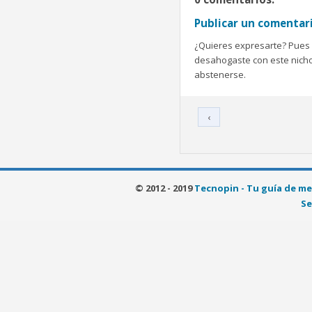
Publicar un comentar
¿Quieres expresarte? Pues b
desahogaste con este nicho 
abstenerse.
‹
© 2012 - 2019
Tecnopin - Tu guía de me
Se