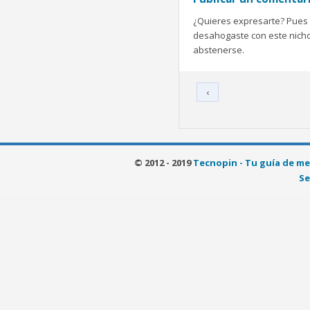
¿Quieres expresarte? Pues b
desahogaste con este nicho 
abstenerse.
‹
© 2012 - 2019
Tecnopin - Tu guía de me
Se