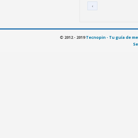
‹
© 2012 - 2019
Tecnopin - Tu guía de me
Se