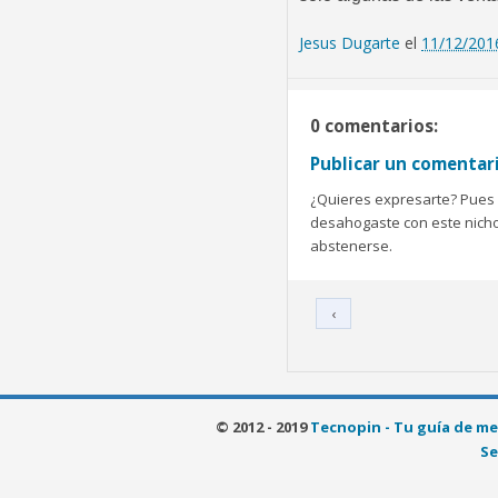
Jesus Dugarte
el
11/12/201
0 comentarios:
Publicar un comentar
¿Quieres expresarte? Pues b
desahogaste con este nicho 
abstenerse.
‹
© 2012 - 2019
Tecnopin - Tu guía de me
Se