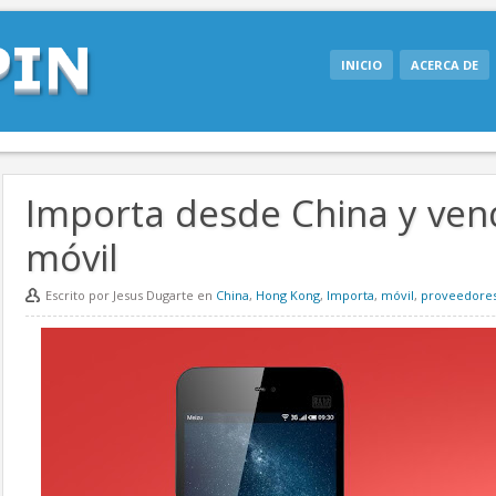
INICIO
ACERCA DE
Importa desde China y ven
móvil
Escrito por Jesus Dugarte en
China
,
Hong Kong
,
Importa
,
móvil
,
proveedore