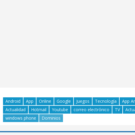
Android
App
Online
Google
Juegos
Tecnología
App A
Actualidad
Hotmail
Youtube
correo electrónico
TV
Actu
windows phone
Dominios