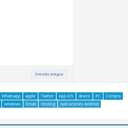
Entrada antigua
Whatsapp
apple
Twitter
App iOS
dinero
PC
Compra
windows
Email
Hosting
Aplicaciones Android