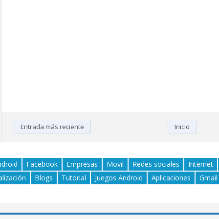
Entrada más reciente
Inicio
ndroid
Facebook
Empresas
Movil
Redes sociales
Internet
alización
Blogs
Tutorial
Juegos Android
Aplicaciones
Gmail