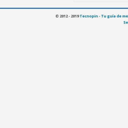
© 2012 - 2019
Tecnopin - Tu guía de me
Se