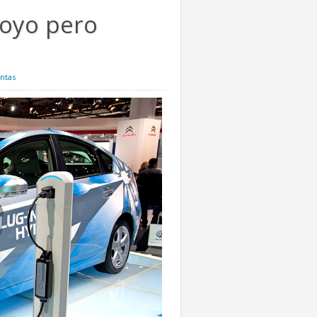
poyo pero
ntas