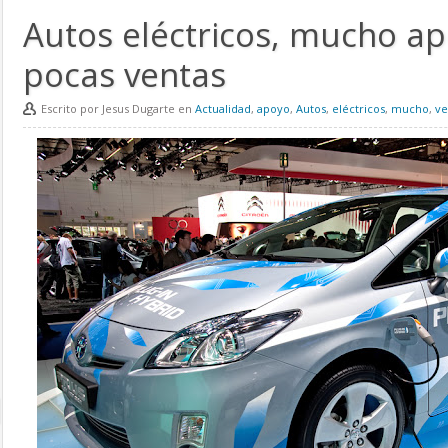
Autos eléctricos, mucho a
pocas ventas
Escrito por Jesus Dugarte en
Actualidad
,
apoyo
,
Autos
,
eléctricos
,
mucho
,
ve