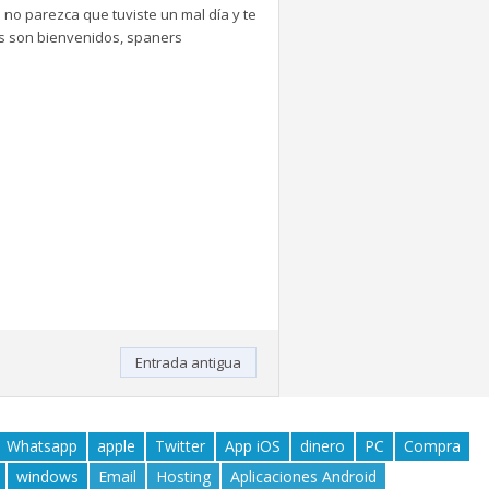
 no parezca que tuviste un mal día y te
tes son bienvenidos, spaners
Entrada antigua
Whatsapp
apple
Twitter
App iOS
dinero
PC
Compra
windows
Email
Hosting
Aplicaciones Android