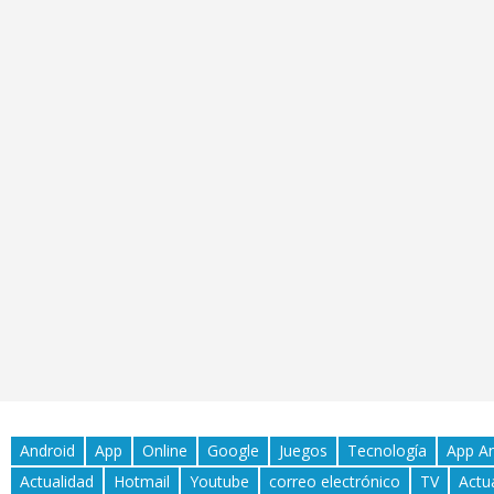
Android
App
Online
Google
Juegos
Tecnología
App A
Actualidad
Hotmail
Youtube
correo electrónico
TV
Actu