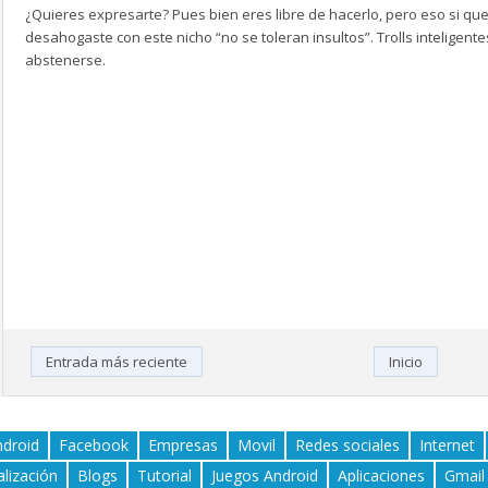
¿Quieres expresarte? Pues bien eres libre de hacerlo, pero eso si que
desahogaste con este nicho “no se toleran insultos”. Trolls inteligen
abstenerse.
Entrada más reciente
Inicio
ndroid
Facebook
Empresas
Movil
Redes sociales
Internet
alización
Blogs
Tutorial
Juegos Android
Aplicaciones
Gmail