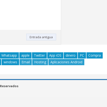
Entrada antigua
Whatsapp
apple
Twitter
App iOS
dinero
PC
Compra
windows
Email
Hosting
Aplicaciones Android
 Reservados