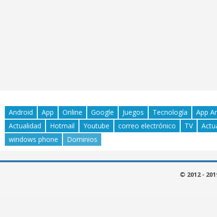
Android
App
Online
Google
Juegos
Tecnología
App A
Actualidad
Hotmail
Youtube
correo electrónico
TV
Actu
windows phone
Dominios
© 2012 - 20