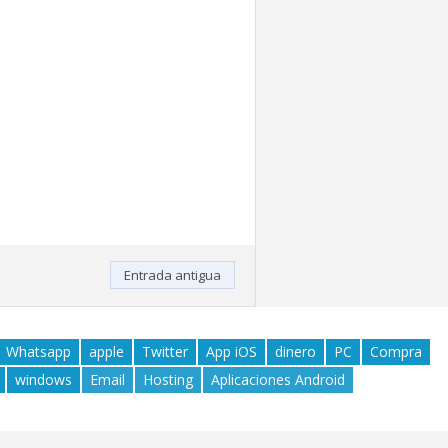
Entrada antigua
Whatsapp
apple
Twitter
App iOS
dinero
PC
Compra
windows
Email
Hosting
Aplicaciones Android