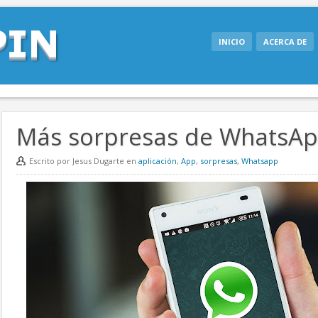
INICIO
ACERCA DE
Más sorpresas de WhatsA
Escrito por Jesus Dugarte en
aplicación
,
App
,
sorpresas
,
Whatsapp