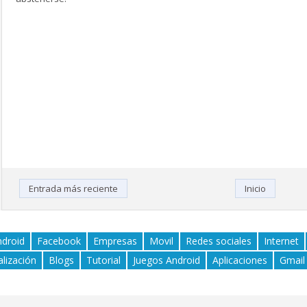
Entrada más reciente
Inicio
ndroid
Facebook
Empresas
Movil
Redes sociales
Internet
alización
Blogs
Tutorial
Juegos Android
Aplicaciones
Gmail