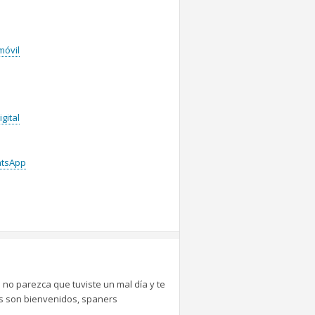
móvil
gital
atsApp
 no parezca que tuviste un mal día y te
tes son bienvenidos, spaners