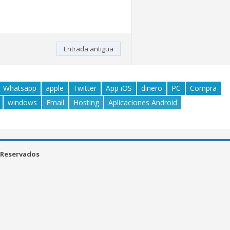
Entrada antigua
Whatsapp
apple
Twitter
App iOS
dinero
PC
Compra
windows
Email
Hosting
Aplicaciones Android
 Reservados