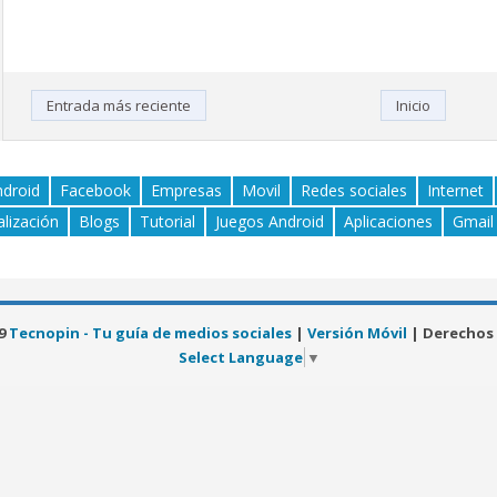
Entrada más reciente
Inicio
ndroid
Facebook
Empresas
Movil
Redes sociales
Internet
alización
Blogs
Tutorial
Juegos Android
Aplicaciones
Gmail
19
Tecnopin - Tu guía de medios sociales
|
Versión Móvil
| Derechos
Select Language
▼