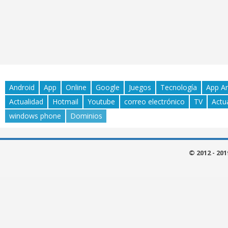
Android
App
Online
Google
Juegos
Tecnología
App A
Actualidad
Hotmail
Youtube
correo electrónico
TV
Actu
windows phone
Dominios
© 2012 - 20