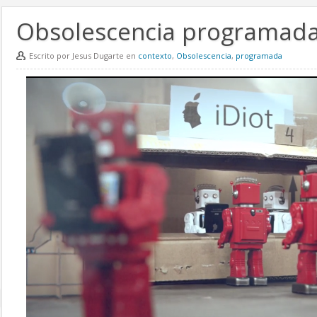
Obsolescencia programada
Escrito por Jesus Dugarte en
contexto
,
Obsolescencia
,
programada